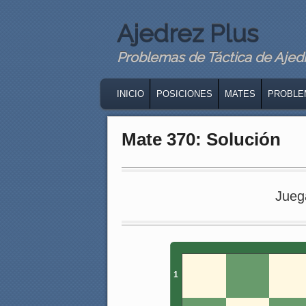
Ajedrez Plus
Problemas de Táctica de Ajedre
MAIN MENU
SKIP TO PRIMARY CONTENT
SKIP TO SECONDARY CONTENT
INICIO
POSICIONES
MATES
PROBLE
Mate 370: Solución
Jueg
1