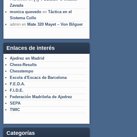
Zavada
monica quevedo
en
Táctica en el
Sistema Colle
admin
en
Mate 320 Mayet – Von Bilguer
Enlaces de interés
Ajedrez en Madrid
Chess-Results
Chesstempo
Escola d'Escacs de Barcelona
F.E.D.A.
F.I.D.E.
Federación Madrileña de Ajedrez
SEPA
TWIC
Categorías