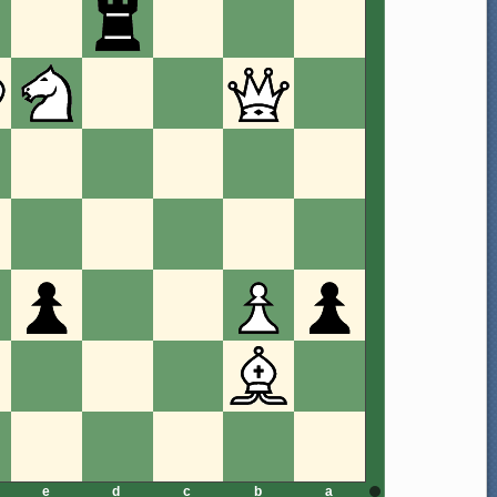
e
d
c
b
a