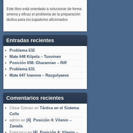
Este libro está orientado a solucionar de forma
amena y eficaz el problema de la preparación
táctica para los jugadores aficionados
Entradas recientes
Problema 632
Mate 648 Kilpela – Tuovinen
Posición 658: Gharamian – Riff
Problema 631
Mate 647 Ivanova – Razgulyaeva
Comentarios recientes
César Gómez
en
Táctica en el Sistema
Colle
admin
en
[4] Posición 4: Vilenin –
Zavada
Francisco
en
[4] Posición 4: Vilenin –