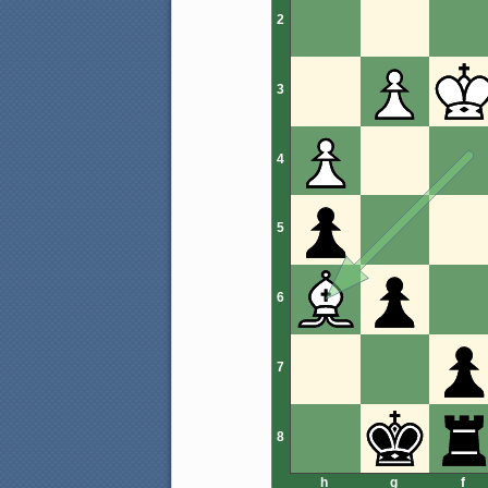
2
3
4
5
6
7
8
h
g
f