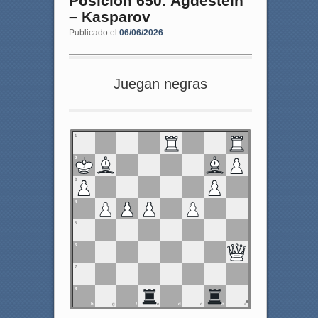
Posición 650: Agdestein
– Kasparov
Publicado el
06/06/2026
Juegan negras
1
2
3
4
5
6
7
8
h
g
f
e
d
c
b
a