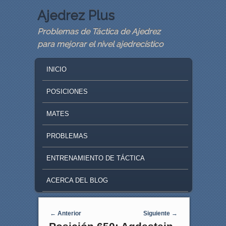
Ajedrez Plus
Problemas de Táctica de Ajedrez
para mejorar el nivel ajedrecístico
MAIN MENU
SKIP TO PRIMARY CONTENT
SKIP TO SECONDARY CONTENT
INICIO
POSICIONES
MATES
PROBLEMAS
ENTRENAMIENTO DE TÁCTICA
ACERCA DEL BLOG
Navegaci�n de entradas
←
Anterior
Siguiente
→