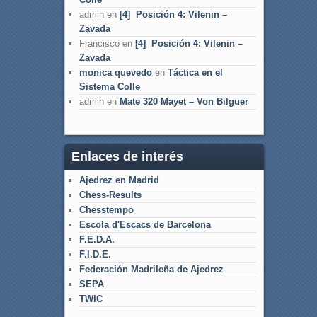
admin
en
[4] Posición 4: Vilenin –
Zavada
Francisco
en
[4] Posición 4: Vilenin –
Zavada
monica quevedo
en
Táctica en el
Sistema Colle
admin
en
Mate 320 Mayet – Von Bilguer
Enlaces de interés
Ajedrez en Madrid
Chess-Results
Chesstempo
Escola d'Escacs de Barcelona
F.E.D.A.
F.I.D.E.
Federación Madrileña de Ajedrez
SEPA
TWIC