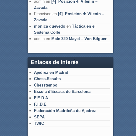
admin
en
[4] Posición 4: Vilenin –
Zavada
Francisco
en
[4] Posición 4: Vilenin –
Zavada
monica quevedo
en
Táctica en el
Sistema Colle
admin
en
Mate 320 Mayet – Von Bilguer
Enlaces de interés
Ajedrez en Madrid
Chess-Results
Chesstempo
Escola d'Escacs de Barcelona
F.E.D.A.
F.I.D.E.
Federación Madrileña de Ajedrez
SEPA
TWIC