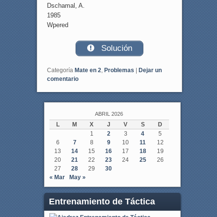
Dschamal, A.
1985
Wpered
Solución
Categoría
Mate en 2
,
Problemas
|
Dejar un
comentario
ABRIL 2026
L
M
X
J
V
S
D
1
2
3
4
5
6
7
8
9
10
11
12
13
14
15
16
17
18
19
20
21
22
23
24
25
26
27
28
29
30
« Mar
May »
Entrenamiento de Táctica