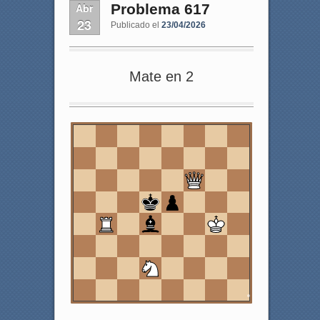
Abr
Problema 617
23
Publicado el
23/04/2026
Mate en 2
8
7
6
5
4
3
2
1
a
b
c
d
e
f
g
h