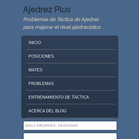
Ajedrez Plus
Problemas de Táctica de Ajedrez
para mejorar el nivel ajedrecístico
MAIN MENU
SKIP TO PRIMARY CONTENT
SKIP TO SECONDARY CONTENT
INICIO
POSICIONES
MATES
PROBLEMAS
ENTRENAMIENTO DE TÁCTICA
ACERCA DEL BLOG
DAILY ARCHIVES:
23/04/2026