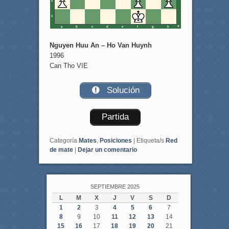
2
1
a
b
c
d
e
f
g
h
Nguyen Huu An – Ho Van Huynh
1996
Can Tho VIE
Solución
Partida
Categoría
Mates
,
Posiciones
|
Etiqueta/s
Red
de mate
|
Dejar un comentario
SEPTIEMBRE 2025
L
M
X
J
V
S
D
1
2
3
4
5
6
7
8
9
10
11
12
13
14
15
16
17
18
19
20
21