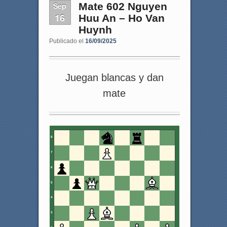
Sep
Mate 602 Nguyen
16
Huu An – Ho Van
Huynh
Publicado el
16/09/2025
Juegan blancas y dan
mate
8
7
6
5
4
3