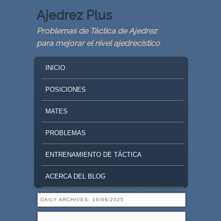
Ajedrez Plus
Problemas de Táctica de Ajedrez
para mejorar el nivel ajedrecístico
MAIN MENU
SKIP TO PRIMARY CONTENT
SKIP TO SECONDARY CONTENT
INICIO
POSICIONES
MATES
PROBLEMAS
ENTRENAMIENTO DE TÁCTICA
ACERCA DEL BLOG
DAILY ARCHIVES:
16/09/2025