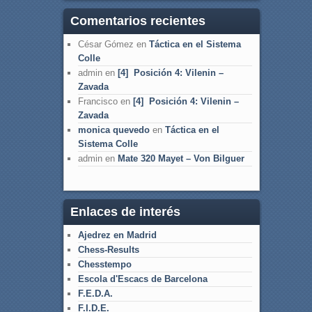
Comentarios recientes
César Gómez
en
Táctica en el Sistema
Colle
admin
en
[4] Posición 4: Vilenin –
Zavada
Francisco
en
[4] Posición 4: Vilenin –
Zavada
monica quevedo
en
Táctica en el
Sistema Colle
admin
en
Mate 320 Mayet – Von Bilguer
Enlaces de interés
Ajedrez en Madrid
Chess-Results
Chesstempo
Escola d'Escacs de Barcelona
F.E.D.A.
F.I.D.E.