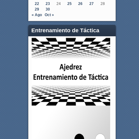
22
23
24
25
26
27
28
29
30
« Ago
Oct »
Entrenamiento de Táctica