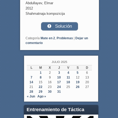
Abdullayev, Elmar
2012
Shahmatnaja kompozicija
Solución
Categoría
Mate en 2
,
Problemas
|
Dejar un
comentario
JULIO 2025
L
M
X
J
V
S
D
1
2
3
4
5
6
7
8
9
10
11
12
13
14
15
16
17
18
19
20
21
22
23
24
25
26
27
28
29
30
31
« Jun
Ago »
Entrenamiento de Táctica