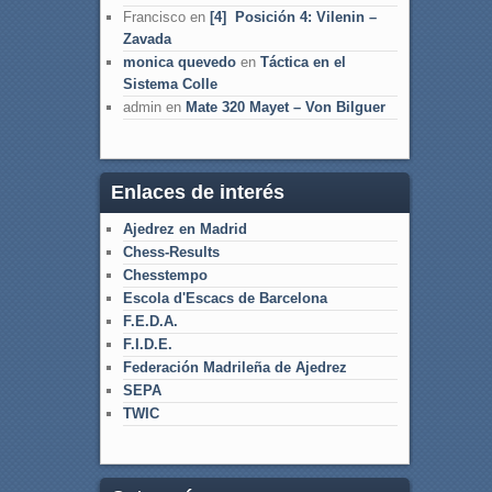
Francisco
en
[4] Posición 4: Vilenin –
Zavada
monica quevedo
en
Táctica en el
Sistema Colle
admin
en
Mate 320 Mayet – Von Bilguer
Enlaces de interés
Ajedrez en Madrid
Chess-Results
Chesstempo
Escola d'Escacs de Barcelona
F.E.D.A.
F.I.D.E.
Federación Madrileña de Ajedrez
SEPA
TWIC