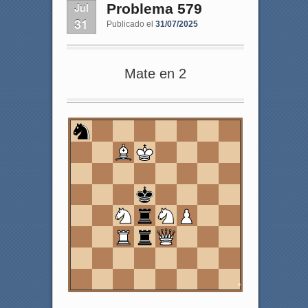
Jul
Problema 579
31
Publicado el
31/07/2025
Mate en 2
8
7
6
5
4
3
2
1
a
b
c
d
e
f
g
h