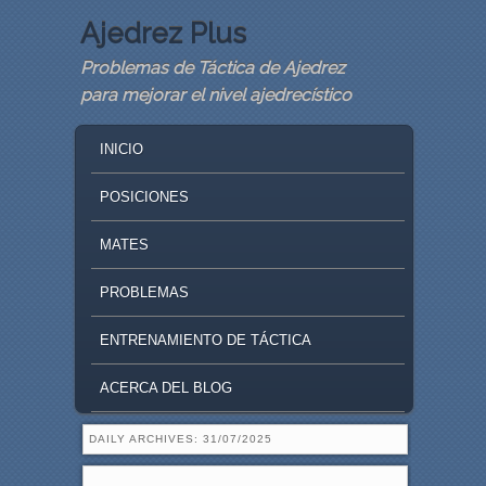
Ajedrez Plus
Problemas de Táctica de Ajedrez
para mejorar el nivel ajedrecístico
MAIN MENU
SKIP TO PRIMARY CONTENT
SKIP TO SECONDARY CONTENT
INICIO
POSICIONES
MATES
PROBLEMAS
ENTRENAMIENTO DE TÁCTICA
ACERCA DEL BLOG
DAILY ARCHIVES:
31/07/2025