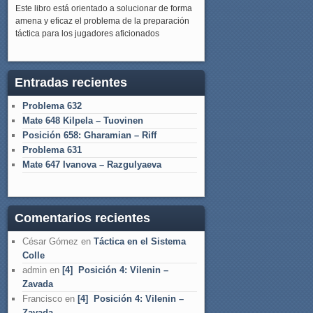
Este libro está orientado a solucionar de forma
amena y eficaz el problema de la preparación
táctica para los jugadores aficionados
Entradas recientes
Problema 632
Mate 648 Kilpela – Tuovinen
Posición 658: Gharamian – Riff
Problema 631
Mate 647 Ivanova – Razgulyaeva
Comentarios recientes
César Gómez
en
Táctica en el Sistema
Colle
admin
en
[4] Posición 4: Vilenin –
Zavada
Francisco
en
[4] Posición 4: Vilenin –
Zavada