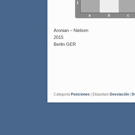
1
a
b
c
Aronian – Nielsen
2015
Berlin GER
Categoría
Posiciones
|
Etiqueta/s
Desviación
|
D