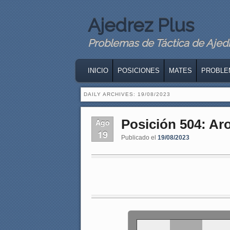
Ajedrez Plus
Problemas de Táctica de Ajedre
MAIN MENU
SKIP TO PRIMARY CONTENT
SKIP TO SECONDARY CONTENT
INICIO
POSICIONES
MATES
PROBLE
DAILY ARCHIVES:
19/08/2023
Posición 504: Ar
Ago
19
Publicado el
19/08/2023