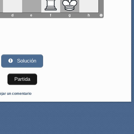
d
e
f
g
h
Solución
Partida
ejar un comentario