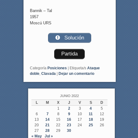
Bannik – Tal
1957
Moscú URS
Solución
Partida
Categoría
Posiciones
|
Etiqueta/s
Ataque
doble
,
Clavada
|
Dejar un comentario
JUNIO 2022
L
M
X
J
V
S
D
1
2
3
4
5
6
7
8
9
10
11
12
13
14
15
16
17
18
19
20
21
22
23
24
25
26
27
28
29
30
« May
Jul »