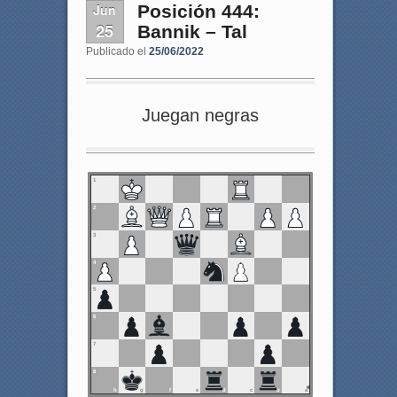
Jun
Posición 444:
25
Bannik – Tal
Publicado el
25/06/2022
Juegan negras
1
2
3
4
5
6
7
8
h
g
f
e
d
c
b
a