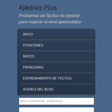
Ajedrez Plus
Problemas de Táctica de Ajedrez
para mejorar el nivel ajedrecístico
MAIN MENU
SKIP TO PRIMARY CONTENT
SKIP TO SECONDARY CONTENT
INICIO
POSICIONES
MATES
PROBLEMAS
ENTRENAMIENTO DE TÁCTICA
ACERCA DEL BLOG
DAILY ARCHIVES:
25/06/2022