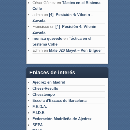
César Gómez
en
Táctica en el Sistema
Colle
admin
en
[4] Posición 4: Vilenin –
Zavada
Francisco
en
[4] Posición 4: Vilenin –
Zavada
monica quevedo
en
Táctica en el
Sistema Colle
admin
en
Mate 320 Mayet – Von Bilguer
Enlaces de interés
Ajedrez en Madrid
Chess-Results
Chesstempo
Escola d'Escacs de Barcelona
F.E.D.A.
F.I.D.E.
Federación Madrileña de Ajedrez
SEPA