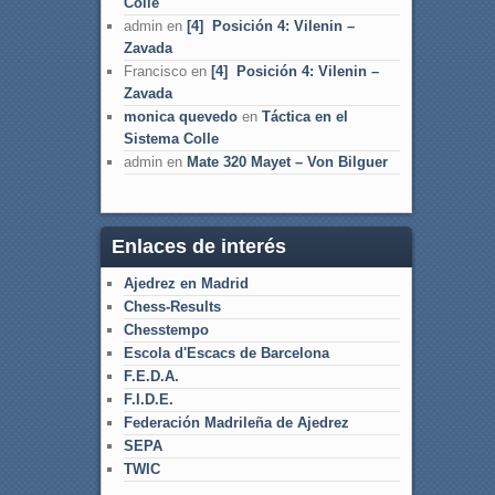
Colle
admin
en
[4] Posición 4: Vilenin –
Zavada
Francisco
en
[4] Posición 4: Vilenin –
Zavada
monica quevedo
en
Táctica en el
Sistema Colle
admin
en
Mate 320 Mayet – Von Bilguer
Enlaces de interés
Ajedrez en Madrid
Chess-Results
Chesstempo
Escola d'Escacs de Barcelona
F.E.D.A.
F.I.D.E.
Federación Madrileña de Ajedrez
SEPA
TWIC