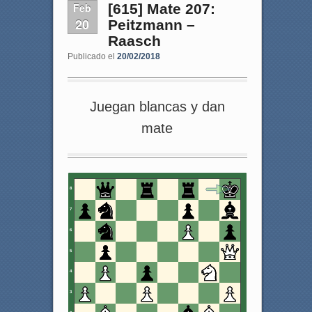
Feb
[615] Mate 207:
20
Peitzmann –
Raasch
Publicado el
20/02/2018
Juegan blancas y dan
mate
8
7
6
5
4
3