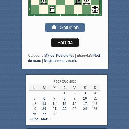
2
1
a
b
c
d
e
f
g
h
Solución
Partida
Categoría
Mates
,
Posiciones
|
Etiqueta/s
Red
de mate
|
Dejar un comentario
FEBRERO 2018
L
M
X
J
V
S
D
1
2
3
4
5
6
7
8
9
10
11
12
13
14
15
16
17
18
19
20
21
22
23
24
25
26
27
28
« Ene
Mar »