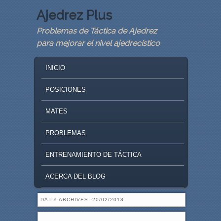
Ajedrez Plus
Problemas de Táctica de Ajedrez
para mejorar el nivel ajedrecístico
MAIN MENU
SKIP TO PRIMARY CONTENT
SKIP TO SECONDARY CONTENT
INICIO
POSICIONES
MATES
PROBLEMAS
ENTRENAMIENTO DE TÁCTICA
ACERCA DEL BLOG
DAILY ARCHIVES:
20/02/2018