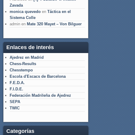
Zavada
monica quevedo
en
Táctica en el
Sistema Colle
admin
en
Mate 320 Mayet – Von Bilguer
Enlaces de interés
Ajedrez en Madrid
Chess-Results
Chesstempo
Escola d'Escacs de Barcelona
F.E.D.A.
F.I.D.E.
Federación Madrileña de Ajedrez
SEPA
TWIC
Categorías