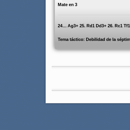
Mate en 3
24… Ag3+ 25. Rd1 Dd3+ 26. Rc1 Tf
Tema táctico: Debilidad de la séptim