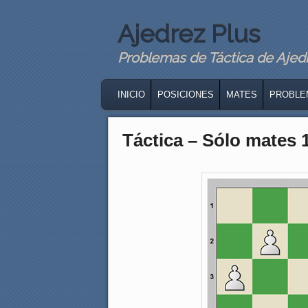
Ajedrez Plus
Problemas de Táctica de Ajedre
MAIN MENU
SKIP TO PRIMARY CONTENT
SKIP TO SECONDARY CONTENT
INICIO
POSICIONES
MATES
PROBLE
Táctica – Sólo mates 