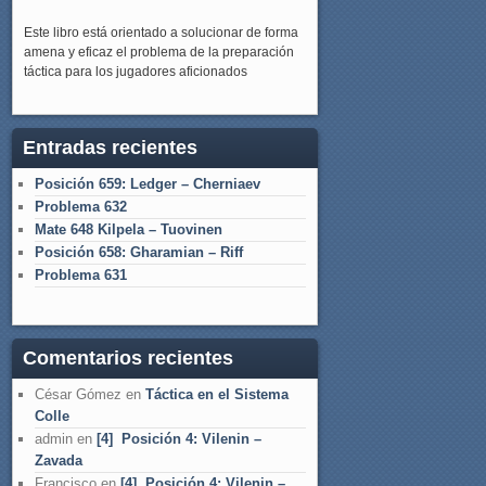
Este libro está orientado a solucionar de forma
amena y eficaz el problema de la preparación
táctica para los jugadores aficionados
Entradas recientes
Posición 659: Ledger – Cherniaev
Problema 632
Mate 648 Kilpela – Tuovinen
Posición 658: Gharamian – Riff
Problema 631
Comentarios recientes
César Gómez
en
Táctica en el Sistema
Colle
admin
en
[4] Posición 4: Vilenin –
Zavada
Francisco
en
[4] Posición 4: Vilenin –