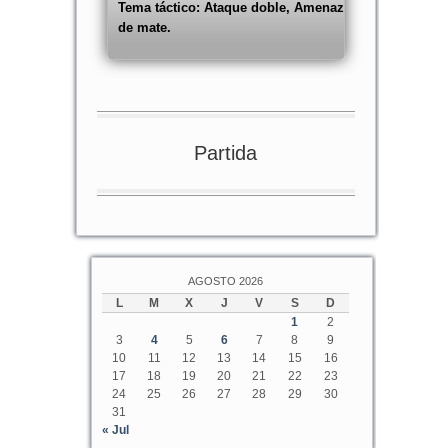
Tema táctico: Ataque doble, Amenaza
de mate.
Partida
AGOSTO 2026
L
M
X
J
V
S
D
1
2
3
4
5
6
7
8
9
10
11
12
13
14
15
16
17
18
19
20
21
22
23
24
25
26
27
28
29
30
31
« Jul