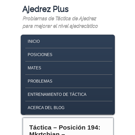
Ajedrez Plus
Problemas de Táctica de Ajedrez
para mejorar el nivel ajedrecístico
MAIN MENU
SKIP TO PRIMARY CONTENT
SKIP TO SECONDARY CONTENT
INICIO
POSICIONES
MATES
PROBLEMAS
ENTRENAMIENTO DE TÁCTICA
ACERCA DEL BLOG
Táctica – Posición 194:
Mkrtchian –