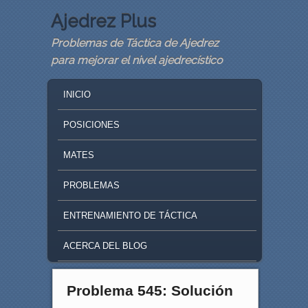
Ajedrez Plus
Problemas de Táctica de Ajedrez
para mejorar el nivel ajedrecístico
MAIN MENU
SKIP TO PRIMARY CONTENT
SKIP TO SECONDARY CONTENT
INICIO
POSICIONES
MATES
PROBLEMAS
ENTRENAMIENTO DE TÁCTICA
ACERCA DEL BLOG
Problema 545: Solución