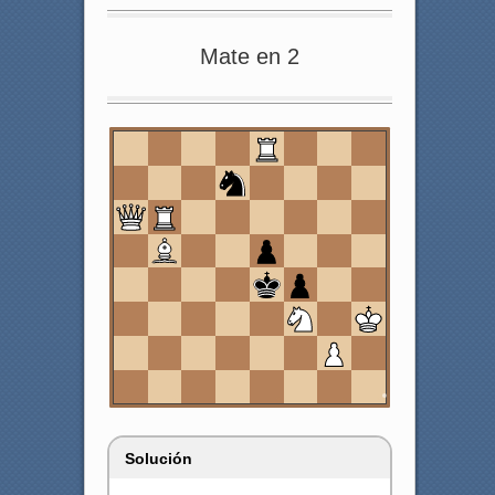
Mate en 2
8
7
6
5
4
3
2
1
a
b
c
d
e
f
g
h
Solución