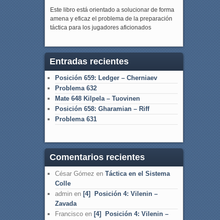
Este libro está orientado a solucionar de forma
amena y eficaz el problema de la preparación
táctica para los jugadores aficionados
Entradas recientes
Posición 659: Ledger – Cherniaev
Problema 632
Mate 648 Kilpela – Tuovinen
Posición 658: Gharamian – Riff
Problema 631
Comentarios recientes
César Gómez
en
Táctica en el Sistema
Colle
admin
en
[4] Posición 4: Vilenin –
Zavada
Francisco
en
[4] Posición 4: Vilenin –