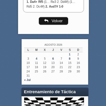
1. Da4+ Rf5
(1… Re3 2. Dd4#) (1…
Rd5 2. Dc4#)
2. Axd7# 1-0
Volver
AGOSTO 2026
L
M
X
J
V
S
D
1
2
3
4
5
6
7
8
9
10
11
12
13
14
15
16
17
18
19
20
21
22
23
24
25
26
27
28
29
30
31
« Jul
Entrenamiento de Táctica