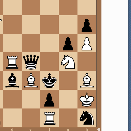
d
e
f
g
h