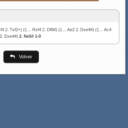
f4 2. Txf2+) (1… Rxf4 2. Df6#) (1… Ae2 2. Dxe4#) (1… Ac4
 2. Dxe4#)
2. Ne5# 1-0
Volver