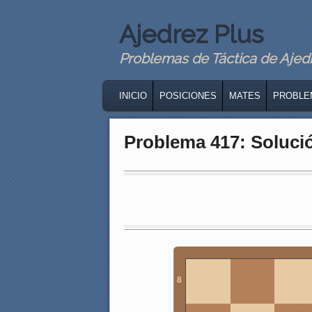
Ajedrez Plus
Problemas de Táctica de Ajedre
MAIN MENU
SKIP TO PRIMARY CONTENT
SKIP TO SECONDARY CONTENT
INICIO
POSICIONES
MATES
PROBLE
Problema 417: Soluci
8