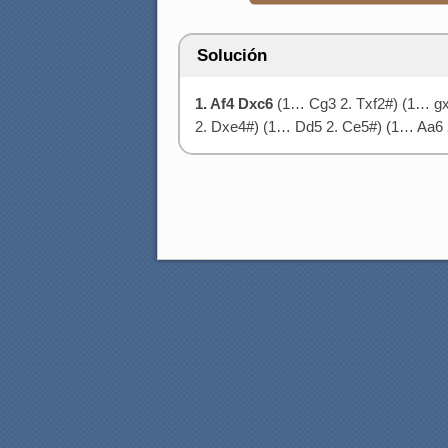
Solución
1. Af4 Dxc6
(1… Cg3 2. Txf2#) (1… gx
2. Dxe4#) (1… Dd5 2. Ce5#) (1… Aa6