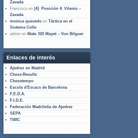
Zavada
Francisco
en
[4] Posición 4: Vilenin –
Zavada
monica quevedo
en
Táctica en el
Sistema Colle
admin
en
Mate 320 Mayet – Von Bilguer
Enlaces de interés
Ajedrez en Madrid
Chess-Results
Chesstempo
Escola d'Escacs de Barcelona
F.E.D.A.
F.I.D.E.
Federación Madrileña de Ajedrez
SEPA
TWIC