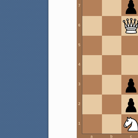
7
6
5
4
3
2
1
a
b
c