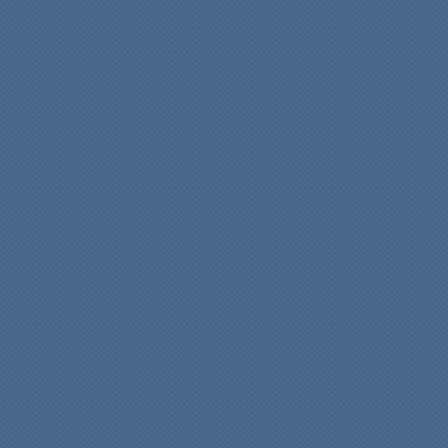
f7+
a6
55.
56.