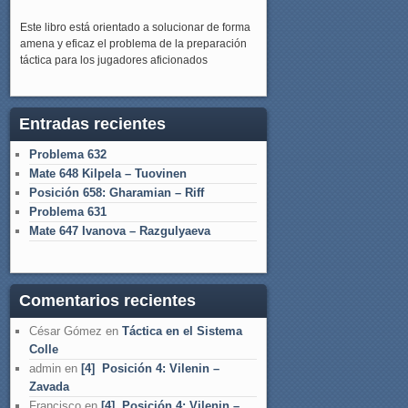
Este libro está orientado a solucionar de forma
amena y eficaz el problema de la preparación
táctica para los jugadores aficionados
Entradas recientes
Problema 632
Mate 648 Kilpela – Tuovinen
Posición 658: Gharamian – Riff
Problema 631
Mate 647 Ivanova – Razgulyaeva
Comentarios recientes
César Gómez
en
Táctica en el Sistema
Colle
admin
en
[4] Posición 4: Vilenin –
Zavada
Francisco
en
[4] Posición 4: Vilenin –