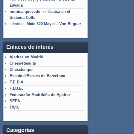
Zavada
monica quevedo
en
Táctica en el
Sistema Colle
admin
en
Mate 320 Mayet – Von Bilguer
Enlaces de interés
Ajedrez en Madrid
Chess-Results
Chesstempo
Escola d'Escacs de Barcelona
F.E.D.A.
F.I.D.E.
Federación Madrileña de Ajedrez
SEPA
TWIC
Categorías