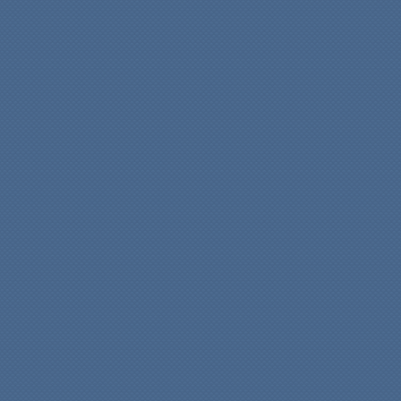
f6+
a7
xa5+
b7
b5+
c7
57.
58.
c5+
59.
1-0