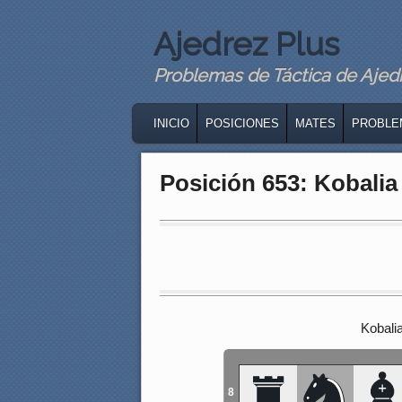
Ajedrez Plus
Problemas de Táctica de Ajedre
MAIN MENU
SKIP TO PRIMARY CONTENT
SKIP TO SECONDARY CONTENT
INICIO
POSICIONES
MATES
PROBLE
Posición 653: Kobalia
Kobalia
8