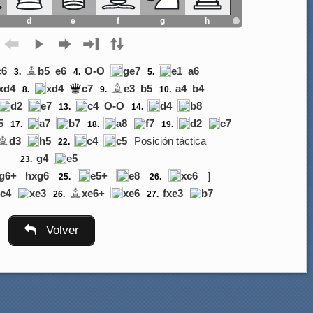
d
e
f
g
h
c6
b5
e6
O-O
ge7
e1
a6
3.
4.
5.
xd4
xd4
c7
e3
b5
a4
b4
8.
9.
10.
d2
e7
c4
O-O
d4
b8
13.
14.
5
a7
b7
a8
f7
d2
c7
17.
18.
19.
d3
h5
c4
c5
Posición táctica
22.
g4
e5
23.
g6+
hxg6
e5+
e8
xc6
]
25.
26.
xc4
xe3
xe6+
xe6
fxe3
b7
26.
27.
6
f1
g5+
f2
a5
g1
h5
30.
31.
32.
6
g8
d7
g4
e5
f4
e7
Volver
35.
36.
37.
g4
d6
g8
c7
a8
b6
40.
41.
42.
c3
g6
f1
bxc3
bxc3
c6
45.
46.
f2
g6
2b7+
a6
b5
a7
49.
50.
e1
g1+
f2
g2+
f1
xh2
53.
54.