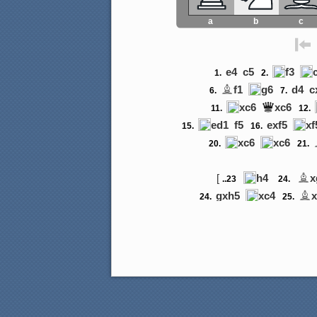
a
b
c
e4
c5
f3
1.
2.
f1
g6
d4
c
6.
7.
xc6
xc6
11.
12.
ed1
f5
exf5
xf
15.
16.
xc6
xc6
20.
21.
[
h4
x
..23
24.
gxh5
xc4
24.
25.
d2
c5
h6
gxh
28.
29.
e1
e4
g7
d
33.
34.
f2
e6
h4
d5
38.
39.
b8+
a6
43.
44.
db2
a7
47.
48.
f8
g2+
51.
52.