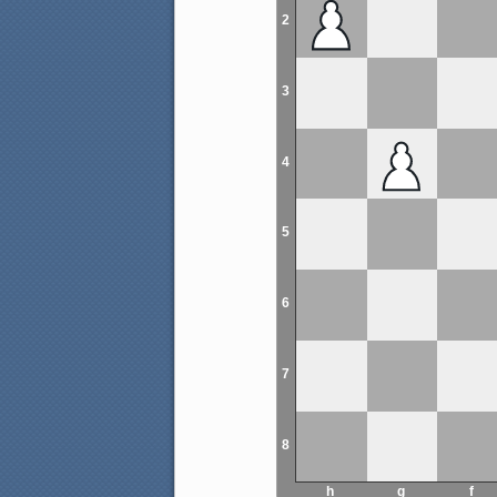
2
3
4
5
6
7
8
h
g
f