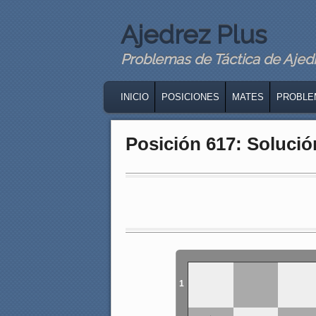
Ajedrez Plus
Problemas de Táctica de Ajedre
MAIN MENU
SKIP TO PRIMARY CONTENT
SKIP TO SECONDARY CONTENT
INICIO
POSICIONES
MATES
PROBLE
Posición 617: Solució
1