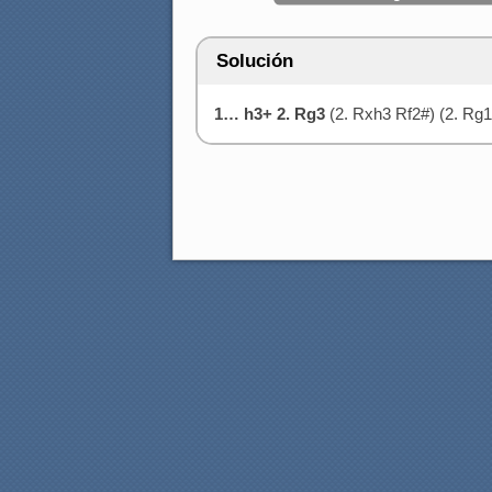
Solución
1… h3+ 2. Rg3
(2. Rxh3 Rf2#) (2. Rg1