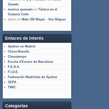
Zavada
monica quevedo
en
Táctica en el
Sistema Colle
admin
en
Mate 320 Mayet – Von Bilguer
Enlaces de interés
Ajedrez en Madrid
Chess-Results
Chesstempo
Escola d'Escacs de Barcelona
F.E.D.A.
F.I.D.E.
Federación Madrileña de Ajedrez
SEPA
TWIC
Categorías