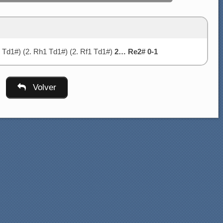
 Td1#) (2. Rh1 Td1#) (2. Rf1 Td1#)
2… Re2# 0-1
Volver