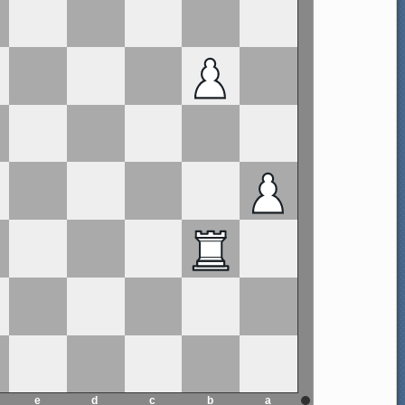
e
d
c
b
a