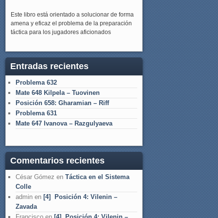
Este libro está orientado a solucionar de forma
amena y eficaz el problema de la preparación
táctica para los jugadores aficionados
Entradas recientes
Problema 632
Mate 648 Kilpela – Tuovinen
Posición 658: Gharamian – Riff
Problema 631
Mate 647 Ivanova – Razgulyaeva
Comentarios recientes
César Gómez
en
Táctica en el Sistema
Colle
admin
en
[4] Posición 4: Vilenin –
Zavada
Francisco
en
[4] Posición 4: Vilenin –