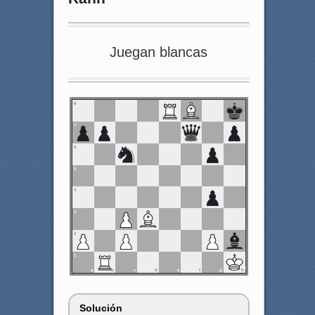
Juegan blancas
8
7
6
5
4
3
2
1
a
b
c
d
e
f
g
h
Solución