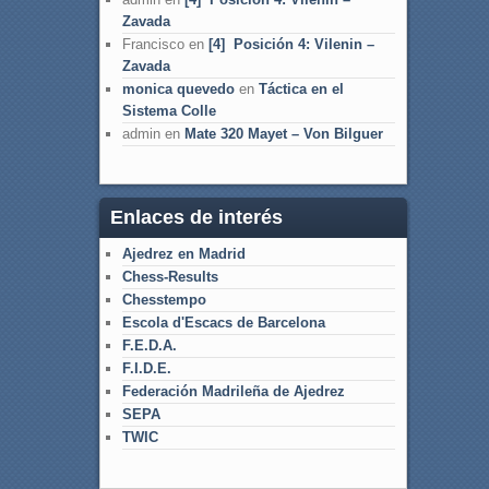
Zavada
Francisco
en
[4] Posición 4: Vilenin –
Zavada
monica quevedo
en
Táctica en el
Sistema Colle
admin
en
Mate 320 Mayet – Von Bilguer
Enlaces de interés
Ajedrez en Madrid
Chess-Results
Chesstempo
Escola d'Escacs de Barcelona
F.E.D.A.
F.I.D.E.
Federación Madrileña de Ajedrez
SEPA
TWIC