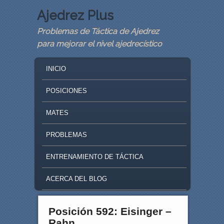
Ajedrez Plus
Problemas de Táctica de Ajedrez
para mejorar el nivel ajedrecístico
MAIN MENU
SKIP TO PRIMARY CONTENT
SKIP TO SECONDARY CONTENT
INICIO
POSICIONES
MATES
PROBLEMAS
ENTRENAMIENTO DE TÁCTICA
ACERCA DEL BLOG
Posición 592: Eisinger –
Rahn