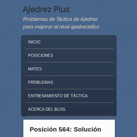
Ajedrez Plus
Problemas de Táctica de Ajedrez
para mejorar el nivel ajedrecístico
MAIN MENU
SKIP TO PRIMARY CONTENT
SKIP TO SECONDARY CONTENT
INICIO
POSICIONES
MATES
PROBLEMAS
ENTRENAMIENTO DE TÁCTICA
ACERCA DEL BLOG
Posición 564: Solución