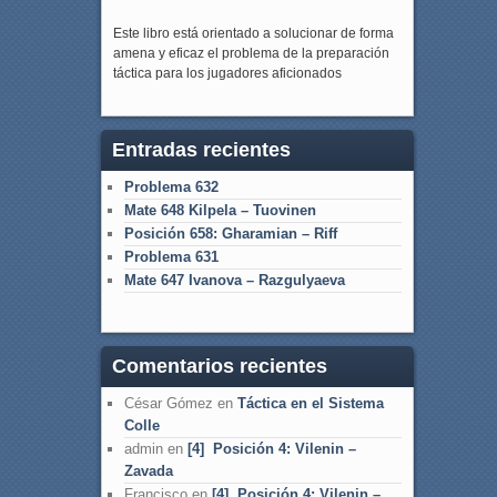
Este libro está orientado a solucionar de forma
amena y eficaz el problema de la preparación
táctica para los jugadores aficionados
Entradas recientes
Problema 632
Mate 648 Kilpela – Tuovinen
Posición 658: Gharamian – Riff
Problema 631
Mate 647 Ivanova – Razgulyaeva
Comentarios recientes
César Gómez
en
Táctica en el Sistema
Colle
admin
en
[4] Posición 4: Vilenin –
Zavada
Francisco
en
[4] Posición 4: Vilenin –