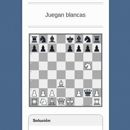
Juegan blancas
8
7
6
5
4
3
2
1
a
b
c
d
e
f
g
h
Solución