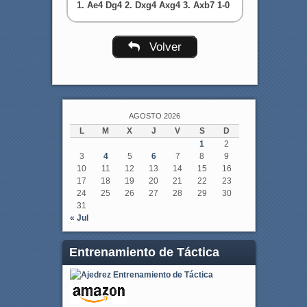
1. Ae4 Dg4 2. Dxg4 Axg4 3. Axb7 1-0
Volver
AGOSTO 2026
L
M
X
J
V
S
D
1
2
3
4
5
6
7
8
9
10
11
12
13
14
15
16
17
18
19
20
21
22
23
24
25
26
27
28
29
30
31
« Jul
Entrenamiento de Táctica