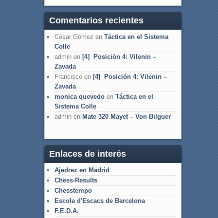
Comentarios recientes
César Gómez
en
Táctica en el Sistema
Colle
admin
en
[4] Posición 4: Vilenin –
Zavada
Francisco
en
[4] Posición 4: Vilenin –
Zavada
monica quevedo
en
Táctica en el
Sistema Colle
admin
en
Mate 320 Mayet – Von Bilguer
Enlaces de interés
Ajedrez en Madrid
Chess-Results
Chesstempo
Escola d'Escacs de Barcelona
F.E.D.A.