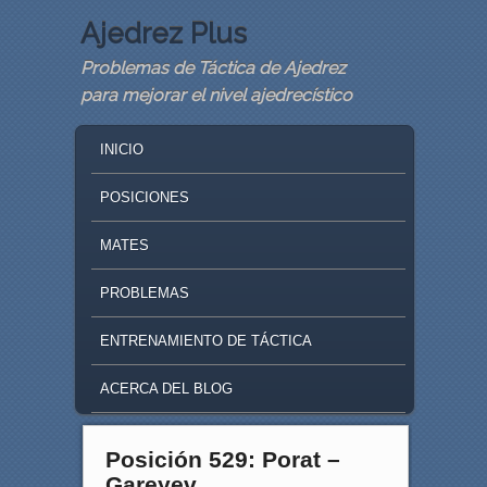
Ajedrez Plus
Problemas de Táctica de Ajedrez
para mejorar el nivel ajedrecístico
MAIN MENU
SKIP TO PRIMARY CONTENT
SKIP TO SECONDARY CONTENT
INICIO
POSICIONES
MATES
PROBLEMAS
ENTRENAMIENTO DE TÁCTICA
ACERCA DEL BLOG
Posición 529: Porat –
Gareyev