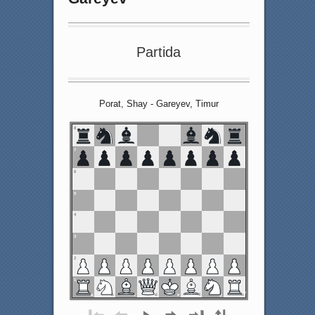
Partida
Porat, Shay - Gareyev, Timur
8
7
6
5
4
3
2
1
a
b
c
d
e
f
g
h