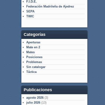
F.I.D.E.
Federación Madrileña de Ajedrez
SEPA
TWIC
Categorías
Aperturas
Mate en 2
Mates
Posiciones
Problemas
Sin catalogar
Táctica
Publicaciones
agosto 2026
(3)
julio 2026
(13)