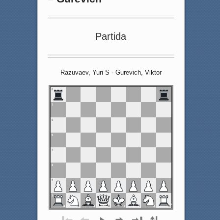
Partida
Razuvaev, Yuri S - Gurevich, Viktor
8
7
6
5
4
3
2
1
a
b
c
d
e
f
g
h