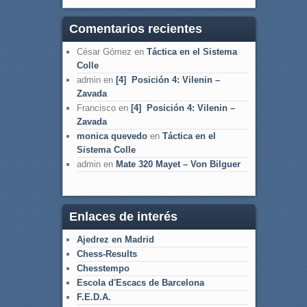
Comentarios recientes
César Gómez
en
Táctica en el Sistema
Colle
admin
en
[4] Posición 4: Vilenin –
Zavada
Francisco
en
[4] Posición 4: Vilenin –
Zavada
monica quevedo
en
Táctica en el
Sistema Colle
admin
en
Mate 320 Mayet – Von Bilguer
Enlaces de interés
Ajedrez en Madrid
Chess-Results
Chesstempo
Escola d'Escacs de Barcelona
F.E.D.A.