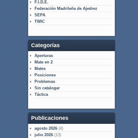
F.I.D.E.
Federación Madrileña de Ajedrez
SEPA
TWIC
Categorías
Aperturas
Mate en 2
Mates
Posiciones
Problemas
Sin catalogar
Táctica
Publicaciones
agosto 2026
(4)
julio 2026
(13)