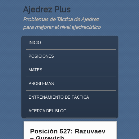
Ajedrez Plus
Problemas de Táctica de Ajedrez
para mejorar el nivel ajedrecístico
MAIN MENU
SKIP TO PRIMARY CONTENT
SKIP TO SECONDARY CONTENT
INICIO
POSICIONES
MATES
PROBLEMAS
ENTRENAMIENTO DE TÁCTICA
ACERCA DEL BLOG
Posición 527: Razuvaev
– Gurevich