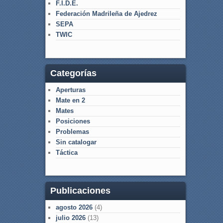
F.I.D.E.
Federación Madrileña de Ajedrez
SEPA
TWIC
Categorías
Aperturas
Mate en 2
Mates
Posiciones
Problemas
Sin catalogar
Táctica
Publicaciones
agosto 2026
(4)
julio 2026
(13)