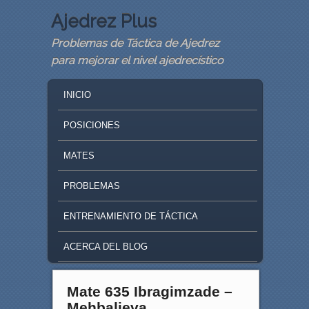
Ajedrez Plus
Problemas de Táctica de Ajedrez
para mejorar el nivel ajedrecístico
MAIN MENU
SKIP TO PRIMARY CONTENT
SKIP TO SECONDARY CONTENT
INICIO
POSICIONES
MATES
PROBLEMAS
ENTRENAMIENTO DE TÁCTICA
ACERCA DEL BLOG
Mate 635 Ibragimzade –
Mehbalieva