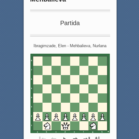
Partida
Ibragimzade, Elen - Mehbalieva, Nurlana
8
7
6
5
4
3
2
1
a
b
c
d
e
f
g
h