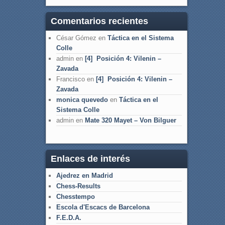
Comentarios recientes
César Gómez
en
Táctica en el Sistema
Colle
admin
en
[4] Posición 4: Vilenin –
Zavada
Francisco
en
[4] Posición 4: Vilenin –
Zavada
monica quevedo
en
Táctica en el
Sistema Colle
admin
en
Mate 320 Mayet – Von Bilguer
Enlaces de interés
Ajedrez en Madrid
Chess-Results
Chesstempo
Escola d'Escacs de Barcelona
F.E.D.A.