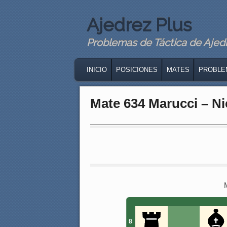
Ajedrez Plus
Problemas de Táctica de Ajedre
MAIN MENU
SKIP TO PRIMARY CONTENT
SKIP TO SECONDARY CONTENT
INICIO
POSICIONES
MATES
PROBLE
Mate 634 Marucci – Ni
8