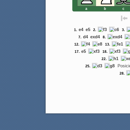
a
b
c
e4
e5
f3
c6
1.
2.
3.
d4
exd4
exd4
7.
8.
f4
e8
fe1
12.
13.
e5
xf3
xf3
17.
18.
h1
x
22.
d3
g8
Posici
25.
28.