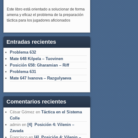
Este libro está orientado a solucionar de forma
amena y eficaz el problema de la preparación
táctica para los jugadores aficionados
Entradas recientes
Problema 632
Mate 648 Kilpela – Tuovinen
Posición 658: Gharamian – Riff
Problema 631
Mate 647 Ivanova – Razgulyaeva
Comentarios recientes
César Gómez
en
Táctica en el Sistema
Colle
admin
en
[4] Posición 4: Vilenin –
Zavada
Francisco
en
[4] Posición 4: Vilenin –