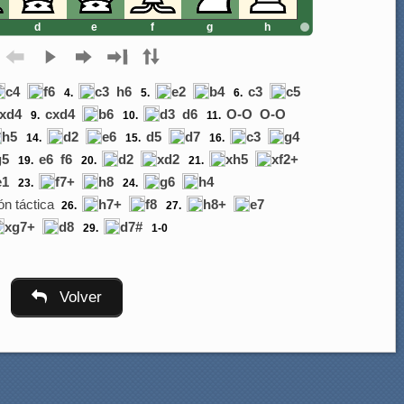
d
e
f
g
h
c4
f6
c3
h6
e2
b4
c3
c5
4.
5.
6.
xd4
cxd4
b6
d3
d6
O-O
O-O
9.
10.
11.
h5
d2
e6
d5
d7
c3
g4
14.
15.
16.
g5
e6
f6
d2
xd2
xh5
xf2+
19.
20.
21.
e1
f7+
h8
g6
h4
23.
24.
ón táctica
h7+
f8
h8+
e7
26.
27.
xg7+
d8
d7#
29.
1-0
Volver