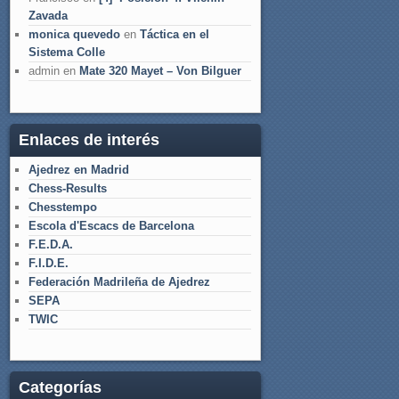
Zavada
monica quevedo
en
Táctica en el
Sistema Colle
admin
en
Mate 320 Mayet – Von Bilguer
Enlaces de interés
Ajedrez en Madrid
Chess-Results
Chesstempo
Escola d'Escacs de Barcelona
F.E.D.A.
F.I.D.E.
Federación Madrileña de Ajedrez
SEPA
TWIC
Categorías