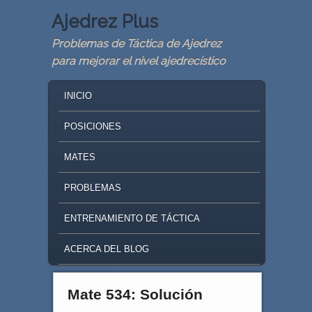
Ajedrez Plus
Problemas de Táctica de Ajedrez
para mejorar el nivel ajedrecístico
MAIN MENU
SKIP TO PRIMARY CONTENT
SKIP TO SECONDARY CONTENT
INICIO
POSICIONES
MATES
PROBLEMAS
ENTRENAMIENTO DE TÁCTICA
ACERCA DEL BLOG
Mate 534: Solución