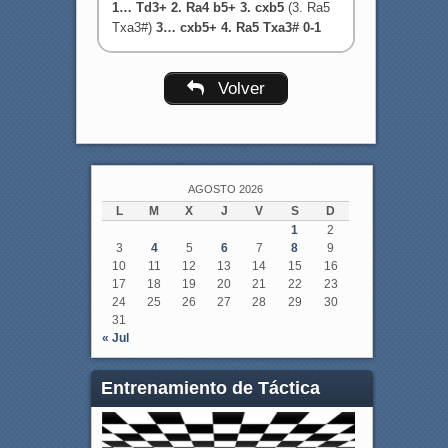
1… Td3+ 2. Ra4 b5+ 3. cxb5
(3. Ra5
Txa3#)
3… cxb5+ 4. Ra5 Txa3# 0-1
Volver
AGOSTO 2026
L
M
X
J
V
S
D
1
2
3
4
5
6
7
8
9
10
11
12
13
14
15
16
17
18
19
20
21
22
23
24
25
26
27
28
29
30
31
« Jul
Entrenamiento de Táctica