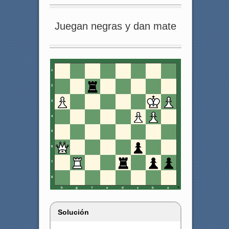
Juegan negras y dan mate
1
2
3
4
5
6
7
8
h
g
f
e
d
c
b
a
Solución