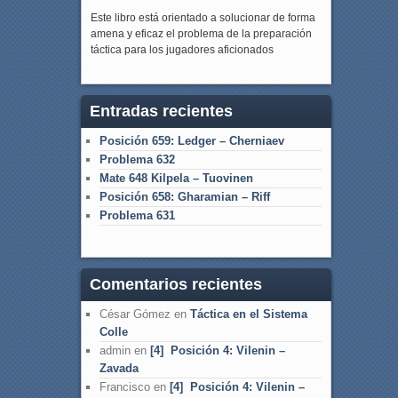
Este libro está orientado a solucionar de forma
amena y eficaz el problema de la preparación
táctica para los jugadores aficionados
Entradas recientes
Posición 659: Ledger – Cherniaev
Problema 632
Mate 648 Kilpela – Tuovinen
Posición 658: Gharamian – Riff
Problema 631
Comentarios recientes
César Gómez
en
Táctica en el Sistema
Colle
admin
en
[4] Posición 4: Vilenin –
Zavada
Francisco
en
[4] Posición 4: Vilenin –