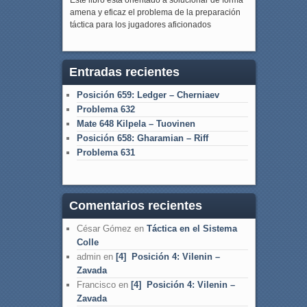
amena y eficaz el problema de la preparación
táctica para los jugadores aficionados
Entradas recientes
Posición 659: Ledger – Cherniaev
Problema 632
Mate 648 Kilpela – Tuovinen
Posición 658: Gharamian – Riff
Problema 631
Comentarios recientes
César Gómez
en
Táctica en el Sistema
Colle
admin
en
[4] Posición 4: Vilenin –
Zavada
Francisco
en
[4] Posición 4: Vilenin –
Zavada