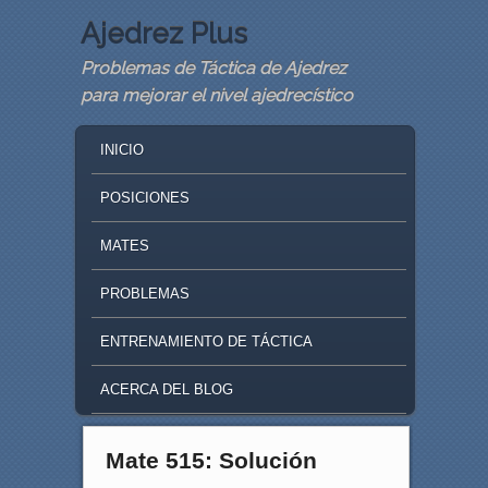
Ajedrez Plus
Problemas de Táctica de Ajedrez
para mejorar el nivel ajedrecístico
MAIN MENU
SKIP TO PRIMARY CONTENT
SKIP TO SECONDARY CONTENT
INICIO
POSICIONES
MATES
PROBLEMAS
ENTRENAMIENTO DE TÁCTICA
ACERCA DEL BLOG
Mate 515: Solución