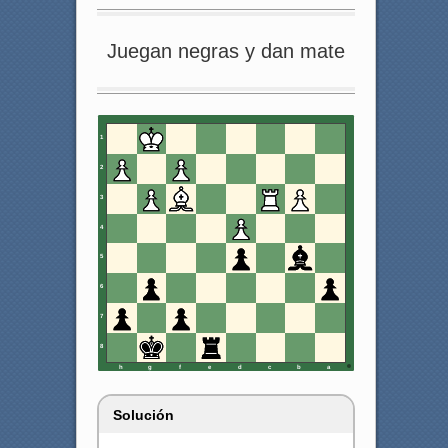
Juegan negras y dan mate
1
2
3
4
5
6
7
8
h
g
f
e
d
c
b
a
Solución