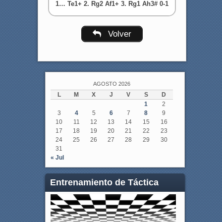
1… Te1+ 2. Rg2 Af1+ 3. Rg1 Ah3# 0-1
Volver
AGOSTO 2026
L
M
X
J
V
S
D
1
2
3
4
5
6
7
8
9
10
11
12
13
14
15
16
17
18
19
20
21
22
23
24
25
26
27
28
29
30
31
« Jul
Entrenamiento de Táctica