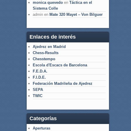
monica quevedo
en
Táctica en el
Sistema Colle
admin
en
Mate 320 Mayet – Von Bilguer
Enlaces de interés
Ajedrez en Madrid
Chess-Results
Chesstempo
Escola d'Escacs de Barcelona
F.E.D.A.
F.I.D.E.
Federación Madrileña de Ajedrez
SEPA
TWIC
Categorías
Aperturas