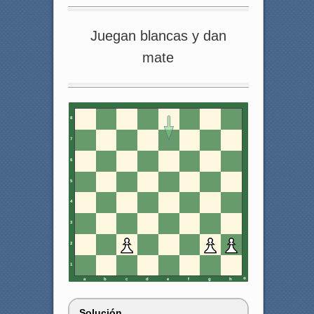
Juegan blancas y dan
mate
8
7
6
5
4
3
2
1
a
b
c
d
e
f
g
h
Solución