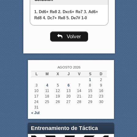
1. Dd6+ Re8 2. Dxc6+ Re7 3. Ad6+
Rd8 4. Dc7+ Re8 5. De7# 1-0
Volver
AGOSTO 2026
L
M
X
J
V
S
D
1
2
3
4
5
6
7
8
9
10
11
12
13
14
15
16
17
18
19
20
21
22
23
24
25
26
27
28
29
30
31
« Jul
Entrenamiento de Táctica