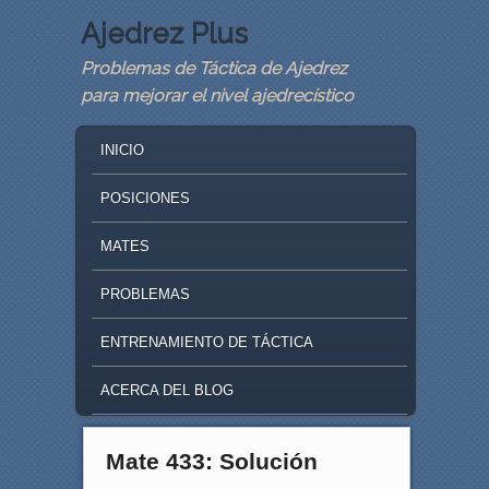
Ajedrez Plus
Problemas de Táctica de Ajedrez
para mejorar el nivel ajedrecístico
MAIN MENU
SKIP TO PRIMARY CONTENT
SKIP TO SECONDARY CONTENT
INICIO
POSICIONES
MATES
PROBLEMAS
ENTRENAMIENTO DE TÁCTICA
ACERCA DEL BLOG
Mate 433: Solución