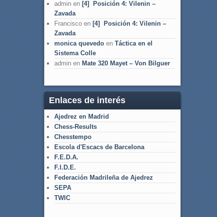
admin
en
[4] Posición 4: Vilenin –
Zavada
Francisco
en
[4] Posición 4: Vilenin –
Zavada
monica quevedo
en
Táctica en el
Sistema Colle
admin
en
Mate 320 Mayet – Von Bilguer
Enlaces de interés
Ajedrez en Madrid
Chess-Results
Chesstempo
Escola d'Escacs de Barcelona
F.E.D.A.
F.I.D.E.
Federación Madrileña de Ajedrez
SEPA
TWIC