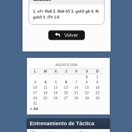
1. e7+ Re8 2. Re6 h5 3. gxh5 g6 4. f6
gxh5 5. f7# 1-0
Volver
AGOSTO 2026
L
M
X
J
V
S
D
1
2
3
4
5
6
7
8
9
10
11
12
13
14
15
16
17
18
19
20
21
22
23
24
25
26
27
28
29
30
31
« Jul
Entrenamiento de Táctica