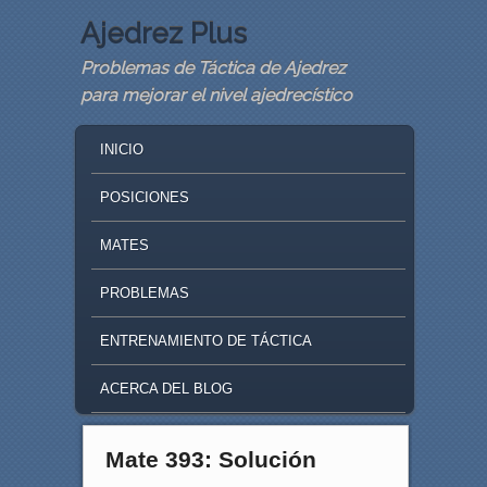
Ajedrez Plus
Problemas de Táctica de Ajedrez
para mejorar el nivel ajedrecístico
MAIN MENU
SKIP TO PRIMARY CONTENT
SKIP TO SECONDARY CONTENT
INICIO
POSICIONES
MATES
PROBLEMAS
ENTRENAMIENTO DE TÁCTICA
ACERCA DEL BLOG
Mate 393: Solución