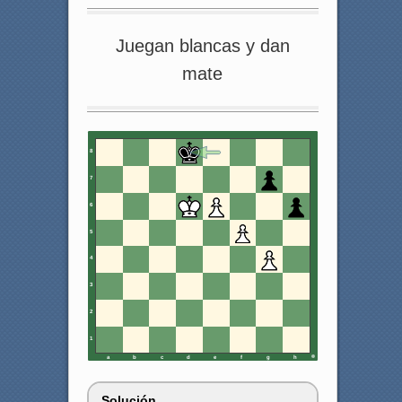
Juegan blancas y dan
mate
8
7
6
5
4
3
2
1
a
b
c
d
e
f
g
h
Solución