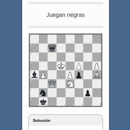
Juegan negras
1
2
3
4
5
6
7
8
h
g
f
e
d
c
b
a
Solución