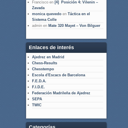
Francisco
en
[4] Posición 4: Vilenin –
Zavada
monica quevedo
en
Táctica en el
Sistema Colle
admin
en
Mate 320 Mayet – Von Bilguer
Enlaces de interés
Ajedrez en Madrid
Chess-Results
Chesstempo
Escola d'Escacs de Barcelona
F.E.D.A.
F.I.D.E.
Federación Madrileña de Ajedrez
SEPA
TWIC
Categorías