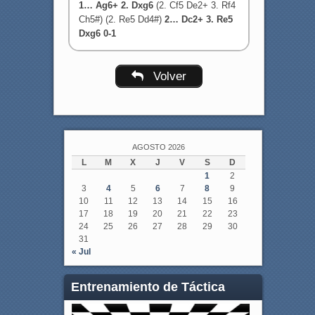
1… Ag6+ 2. Dxg6
(2. Cf5 De2+ 3. Rf4
Ch5#) (2. Re5 Dd4#)
2… Dc2+ 3. Re5
Dxg6 0-1
Volver
AGOSTO 2026
L
M
X
J
V
S
D
1
2
3
4
5
6
7
8
9
10
11
12
13
14
15
16
17
18
19
20
21
22
23
24
25
26
27
28
29
30
31
« Jul
Entrenamiento de Táctica