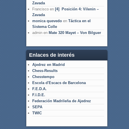
Zavada
Francisco
en
[4] Posición 4: Vilenin –
Zavada
monica quevedo
en
Táctica en el
Sistema Colle
admin
en
Mate 320 Mayet – Von Bilguer
Enlaces de interés
Ajedrez en Madrid
Chess-Results
Chesstempo
Escola d'Escacs de Barcelona
F.E.D.A.
F.I.D.E.
Federación Madrileña de Ajedrez
SEPA
TWIC