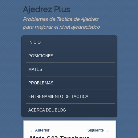
Ajedrez Plus
Problemas de Táctica de Ajedrez
para mejorar el nivel ajedrecístico
MAIN MENU
SKIP TO PRIMARY CONTENT
SKIP TO SECONDARY CONTENT
INICIO
POSICIONES
MATES
PROBLEMAS
ENTRENAMIENTO DE TÁCTICA
ACERCA DEL BLOG
Navegaci�n de entradas
←
Anterior
Siguiente
→