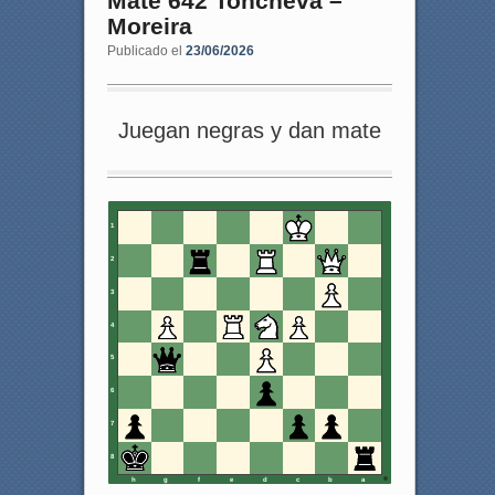
Mate 642 Toncheva –
Moreira
Publicado el
23/06/2026
Juegan negras y dan mate
1
2
3
4
5
6
7
8
h
g
f
e
d
c
b
a