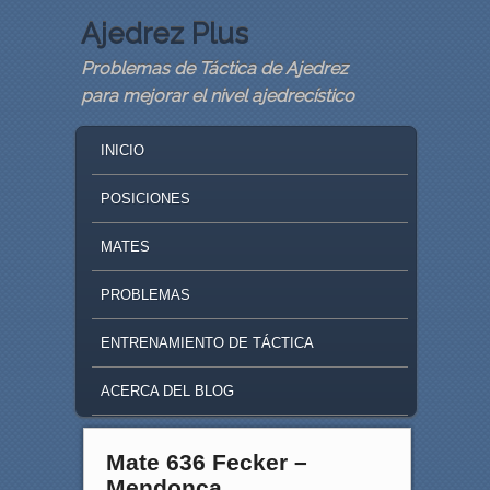
Ajedrez Plus
Problemas de Táctica de Ajedrez
para mejorar el nivel ajedrecístico
MAIN MENU
SKIP TO PRIMARY CONTENT
SKIP TO SECONDARY CONTENT
INICIO
POSICIONES
MATES
PROBLEMAS
ENTRENAMIENTO DE TÁCTICA
ACERCA DEL BLOG
Mate 636 Fecker –
Mendonca