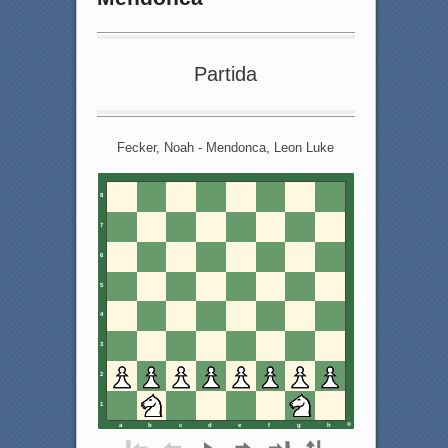
Partida
Fecker, Noah - Mendonca, Leon Luke
8
7
6
5
4
3
2
1
a
b
c
d
e
f
g
h