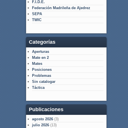
F.I.D.E.
Federación Madrileña de Ajedrez
SEPA
TWIC
Categorías
Aperturas
Mate en 2
Mates
Posiciones
Problemas
Sin catalogar
Táctica
Publicaciones
agosto 2026
(3)
julio 2026
(13)