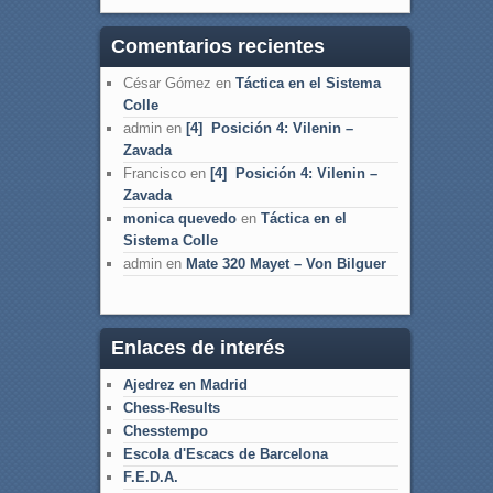
Comentarios recientes
César Gómez
en
Táctica en el Sistema
Colle
admin
en
[4] Posición 4: Vilenin –
Zavada
Francisco
en
[4] Posición 4: Vilenin –
Zavada
monica quevedo
en
Táctica en el
Sistema Colle
admin
en
Mate 320 Mayet – Von Bilguer
Enlaces de interés
Ajedrez en Madrid
Chess-Results
Chesstempo
Escola d'Escacs de Barcelona
F.E.D.A.