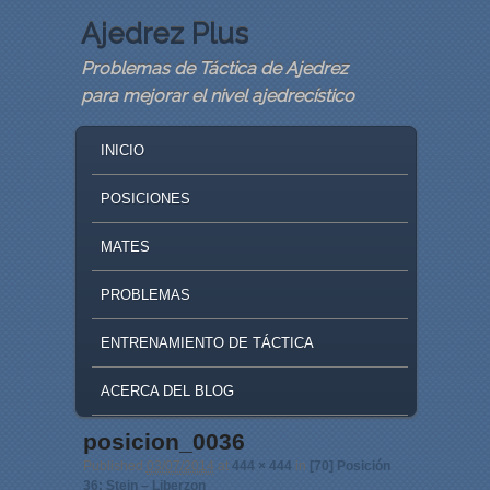
Ajedrez Plus
Problemas de Táctica de Ajedrez
para mejorar el nivel ajedrecístico
MAIN MENU
SKIP TO PRIMARY CONTENT
SKIP TO SECONDARY CONTENT
INICIO
POSICIONES
MATES
PROBLEMAS
ENTRENAMIENTO DE TÁCTICA
ACERCA DEL BLOG
posicion_0036
Image navigation
Published
03/07/2014
at
444 × 444
in
[70] Posición
36: Stein – Liberzon