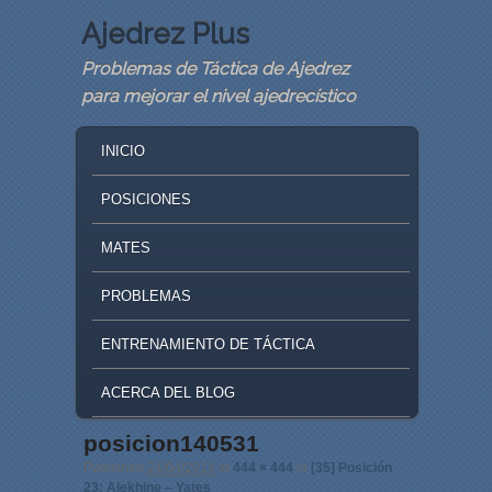
Ajedrez Plus
Problemas de Táctica de Ajedrez
para mejorar el nivel ajedrecístico
MAIN MENU
SKIP TO PRIMARY CONTENT
SKIP TO SECONDARY CONTENT
INICIO
POSICIONES
MATES
PROBLEMAS
ENTRENAMIENTO DE TÁCTICA
ACERCA DEL BLOG
posicion140531
Image navigation
Published
24/04/2014
at
444 × 444
in
[35] Posición
23: Alekhine – Yates