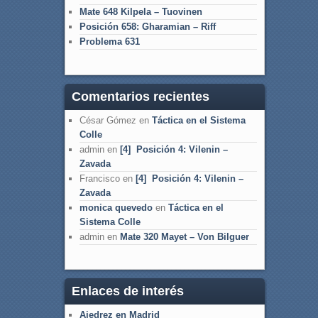
Mate 648 Kilpela – Tuovinen
Posición 658: Gharamian – Riff
Problema 631
Comentarios recientes
César Gómez
en
Táctica en el Sistema
Colle
admin
en
[4] Posición 4: Vilenin –
Zavada
Francisco
en
[4] Posición 4: Vilenin –
Zavada
monica quevedo
en
Táctica en el
Sistema Colle
admin
en
Mate 320 Mayet – Von Bilguer
Enlaces de interés
Ajedrez en Madrid