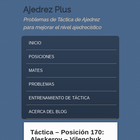
Ajedrez Plus
Problemas de Táctica de Ajedrez
para mejorar el nivel ajedrecístico
MAIN MENU
SKIP TO PRIMARY CONTENT
SKIP TO SECONDARY CONTENT
INICIO
POSICIONES
MATES
PROBLEMAS
ENTRENAMIENTO DE TÁCTICA
ACERCA DEL BLOG
Táctica – Posición 170:
Aleskerov – Vilenchuk