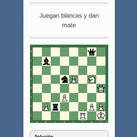
Juegan blancas y dan
mate
8
7
6
5
4
3
2
1
a
b
c
d
e
f
g
h
Solución