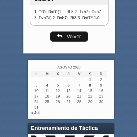
1. Tf7+ Dxf7
(1… Rh8 2. Txh7+ Dxh7
3. Dxh7#)
2. Dxh7+ Rf8 3. Dxf7# 1-0
Volver
AGOSTO 2026
L
M
X
J
V
S
D
1
2
3
4
5
6
7
8
9
10
11
12
13
14
15
16
17
18
19
20
21
22
23
24
25
26
27
28
29
30
31
« Jul
Entrenamiento de Táctica