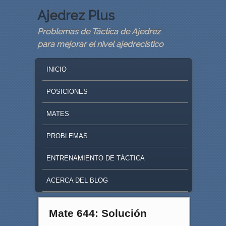
Ajedrez Plus
Problemas de Táctica de Ajedrez
para mejorar el nivel ajedrecístico
MAIN MENU
SKIP TO PRIMARY CONTENT
SKIP TO SECONDARY CONTENT
INICIO
POSICIONES
MATES
PROBLEMAS
ENTRENAMIENTO DE TÁCTICA
ACERCA DEL BLOG
Mate 644: Solución